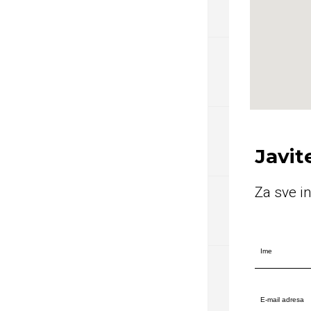
Javit
Za sve i