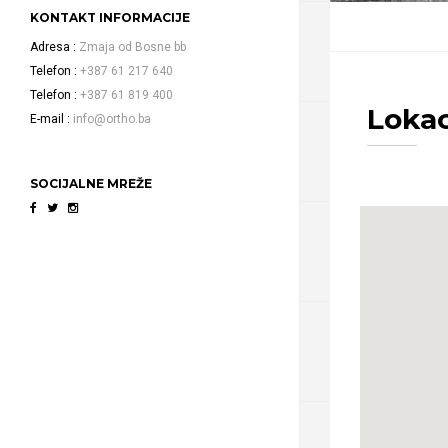
KONTAKT INFORMACIJE
Adresa
Zmaja od Bosne bb
Telefon
+387 61 217 640
Telefon
+387 61 819 400
Lokac
E-mail
info@ortho.ba
SOCIJALNE MREŽE