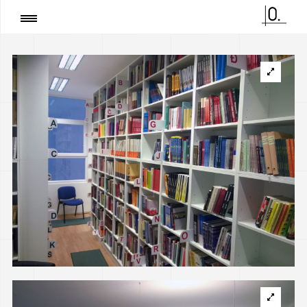
Stranica
:
Biblioteka FPN u Sarajevu
DIJELI